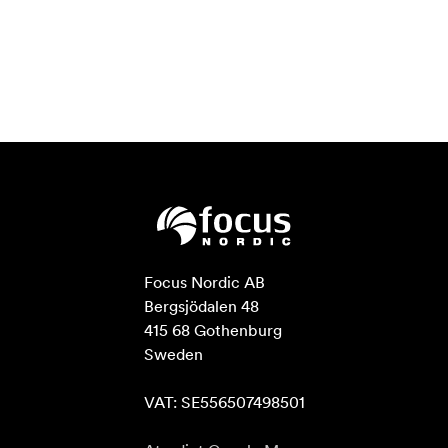
Focus Nordic AB

Bergsjödalen 48

415 68 Gothenburg

Sweden

VAT: SE556507498501