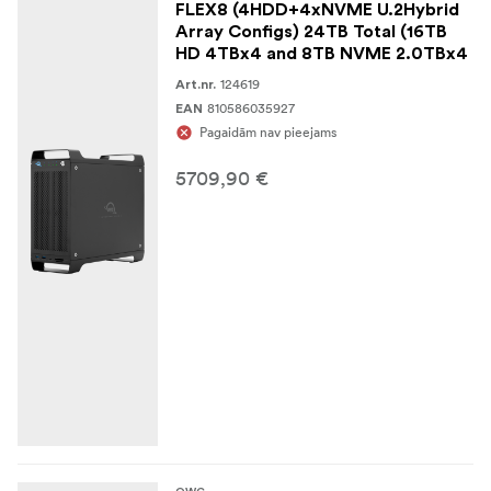
FLEX8 (4HDD+4xNVME U.2Hybrid
Array Configs) 24TB Total (16TB
HD 4TBx4 and 8TB NVME 2.0TBx4
124619
Art.nr.
810586035927
EAN
Pagaidām nav pieejams
5709,90 €