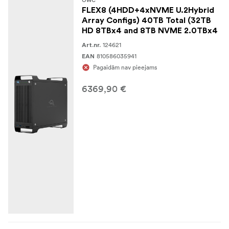
OWC
FLEX8 (4HDD+4xNVME U.2Hybrid
Array Configs) 40TB Total (32TB
HD 8TBx4 and 8TB NVME 2.0TBx4
124621
Art.nr.
810586035941
EAN
Pagaidām nav pieejams
6369,90 €