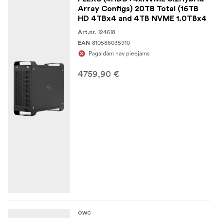
Array Configs) 20TB Total (16TB
HD 4TBx4 and 4TB NVME 1.0TBx4
124618
Art.nr.
810586035910
EAN
Pagaidām nav pieejams
4759,90 €
OWC