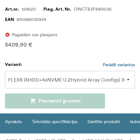
124620
OWCTB3F84N036
Art.nr.
Pieg. Art. Nr.
810586035934
EAN
Pagaidām nav pieejams
5409,90 €
Parādīt variantus
Varianti
Pievienot grozam
Apraksts
Tehniskās specifikācijas
Saistītie produkti
Iedv