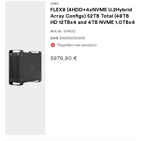
OWC
FLEX8 (4HDD+4xNVME U.2Hybrid
Array Configs) 52TB Total (48TB
HD 12TBx4 and 4TB NVME 1.0TBx4
124622
Art.nr.
810586035958
EAN
Pagaidām nav pieejams
5979,90 €