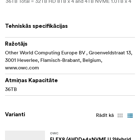
36TB Total = 32TB HD 8TB x 4 and 4TB NVME 1.0TB x 4
Tehniskās specifikācijas
Ražotājs
Other World Computing Europe BV , Groenveldstraat 13,
3001 Heverlee, Flamisch-Brabant, Belgium,
www.owc.com
Atmiņas Kapacitāte
36TB
Varianti
Rādīt kā
OWC
FLEX8 (4HDD+4xNVME U.2Hybrid