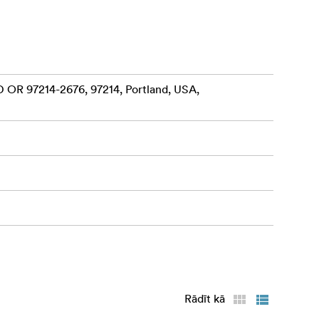
dīt
 vai slīps.
 OR 97214-2676, 97214, Portland, USA,
 drāniņa
neilona
 objektīvu
rošina jūsu
Rādīt kā