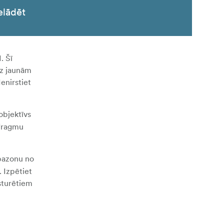
elādēt
. Šī
dz jaunām
Ienirstiet
objektīvs
afragmu
apazonu no
. Izpētiet
sturētiem
un pagriezt