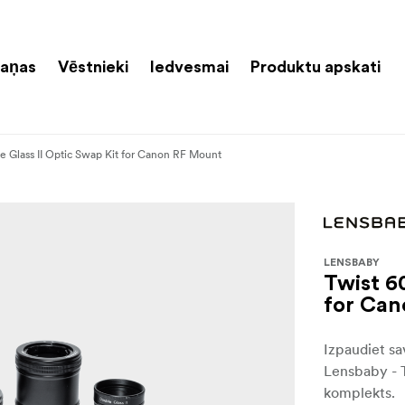
aņas
Vēstnieki
Iedvesmai
Produktu apskati
e Glass II Optic Swap Kit for Canon RF Mount
LENSBABY
Twist 6
for Ca
Izpaudiet sa
Lensbaby - T
komplekts.