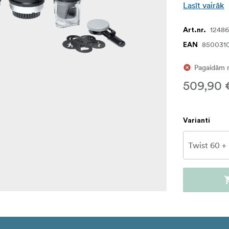
Lasīt vairāk
1248
Art.nr.
850031
EAN
Pagaidām 
509,90 
Varianti