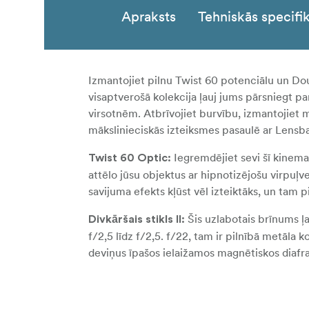
Apraksts
Tehniskās specifik
Izmantojiet pilnu Twist 60 potenciālu un Do
visaptverošā kolekcija ļauj jums pārsniegt pa
virsotnēm. Atbrīvojiet burvību, izmantojiet mi
mākslinieciskās izteiksmes pasaulē ar Lensba
Iegremdējiet sevi šī kinema
Twist 60 Optic:
attēlo jūsu objektus ar hipnotizējošu virpuļv
savijuma efekts kļūst vēl izteiktāks, un tam p
Šis uzlabotais brīnums ļ
Divkāršais stikls II:
f/2,5 līdz f/2,5. f/22, tam ir pilnībā metāla 
deviņus īpašos ielaižamos magnētiskos diafr
brīnumiem.
Šis objektīva korpuss, kas 
Composer Pro II: