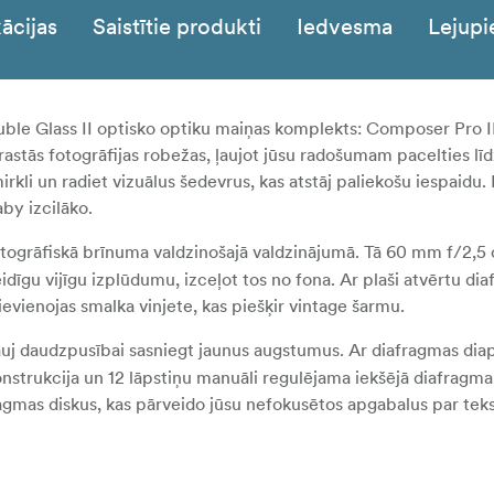
ācijas
Saistītie produkti
Iedvesma
Lejupi
uble Glass II optisko optiku maiņas komplekts: Composer Pro II
rastās fotogrāfijas robežas, ļaujot jūsu radošumam pacelties lī
rkli un radiet vizuālus šedevrus, kas atstāj paliekošu iespaidu. 
by izcilāko.
togrāfiskā brīnuma valdzinošajā valdzinājumā. Tā 60 mm f/2,5 
eidīgu vijīgu izplūdumu, izceļot tos no fona. Ar plaši atvērtu di
ievienojas smalka vinjete, kas piešķir vintage šarmu.
auj daudzpusībai sasniegt jaunus augstumus. Ar diafragmas di
konstrukcija un 12 lāpstiņu manuāli regulējama iekšējā diafragma
agmas diskus, kas pārveido jūsu nefokusētos apgabalus par tek
ir vārti uz mākslinieciskiem meklējumiem, ļauj precīzi noliekt 