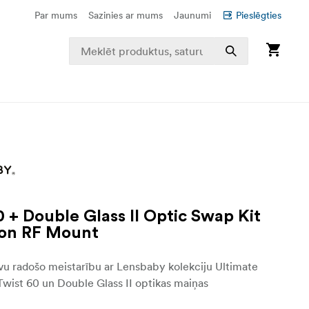
Par mums
Sazinies ar mums
Jaunumi
Pieslēgties
0 + Double Glass II Optic Swap Kit
non RF Mount
vu radošo meistarību ar Lensbaby kolekciju Ultimate
wist 60 un Double Glass II optikas maiņas