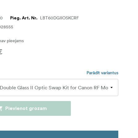
60
LBT60DGIIOSKCRF
Pieg. Art. Nr.
028555
nav pieejams
€
Parādīt variantus
Pievienot grozam