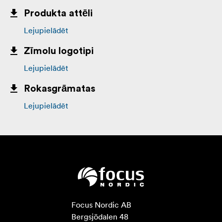
Produkta attēli
Lejupielādēt
Zīmolu logotipi
Lejupielādēt
Rokasgrāmatas
Lejupielādēt
Focus Nordic AB

Bergsjödalen 48
