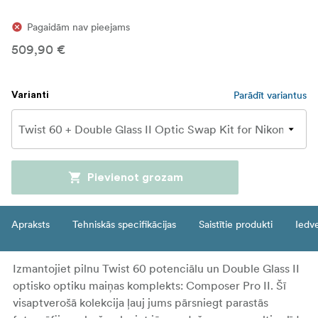
Pagaidām nav pieejams
509,90 €
Parādīt variantus
Varianti
Pievienot grozam
Apraksts
Tehniskās specifikācijas
Saistītie produkti
Iedv
Izmantojiet pilnu Twist 60 potenciālu un Double Glass II
optisko optiku maiņas komplekts: Composer Pro II. Šī
visaptverošā kolekcija ļauj jums pārsniegt parastās