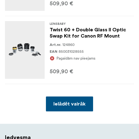
509,90 €
LENSBABY
Twist 60 + Double Glass II Optic
Swap Kit for Canon RF Mount
124860
Art.nr.
850031028555
EAN
Pagaidām nav pieejams
509,90 €
Ielādēt vairāk
Iedvesma