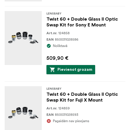
graduētu apdari nodrošina un aizsargā jūsu objektīvus un
optiku. Pielāgotajā ieliktnī var ievietot līdz diviem
LENSBABY
Twist 60 + Double Glass II Optic
objektīvu korpusiem, savukārt futrālī var ievietot līdz
Swap Kit for Sony E Mount
sešiem Optic Swap brīnumiem. Cietā olu kastes
124858
Art.nr.
oderējums nodrošina jūsu aprīkojuma drošību, savukārt
850031028586
EAN
neilona siksniņas rokturis ar gumijas satvērienu nodrošina
Noliktavā
ērtības un mieru.
509,90 €
Pievienot grozam
LENSBABY
Twist 60 + Double Glass II Optic
Swap Kit for Fuji X Mount
124859
Art.nr.
850031028593
EAN
Pagaidām nav pieejams