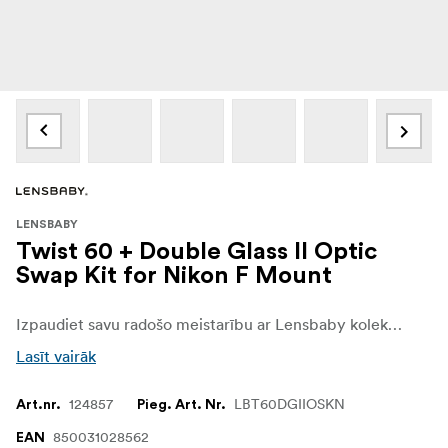
LENSBABY
Twist 60 + Double Glass II Optic
Swap Kit for Nikon F Mount
Izpaudiet savu radošo meistarību ar Lensbaby kolekciju Ultimate Lensbaby - Twist 60 un Double Glass II optikas maiņas komplekts.
Lasīt vairāk
124857
LBT60DGIIOSKN
Art.nr.
Pieg. Art. Nr.
850031028562
EAN