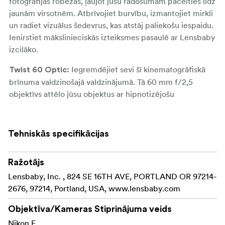
fotogrāfijas robežas, ļaujot jūsu radošumam pacelties līdz
jaunām virsotnēm. Atbrīvojiet burvību, izmantojiet mirkli
un radiet vizuālus šedevrus, kas atstāj paliekošu iespaidu.
Ienirstiet mākslinieciskās izteiksmes pasaulē ar Lensbaby
izcilāko.
Iegremdējiet sevi šī kinematogrāfiskā
Twist 60 Optic:
brīnuma valdzinošajā valdzinājumā. Tā 60 mm f/2,5
objektīvs attēlo jūsu objektus ar hipnotizējošu
virpuļveidīgu vijīgu izplūdumu, izceļot tos no fona. Ar
plaši atvērtu diafragmu savijuma efekts kļūst vēl
izteiktāks, un tam pievienojas smalka vinjete, kas piešķir
Tehniskās specifikācijas
vintage šarmu.
Šis uzlabotais brīnums ļauj
Ražotājs
Divkāršais stikls II:
daudzpusībai sasniegt jaunus augstumus. Ar diafragmas
Lensbaby, Inc. , 824 SE 16TH AVE, PORTLAND OR 97214-
diapazonu no f/2,5 līdz f/2,5. f/22, tam ir pilnībā metāla
2676, 97214, Portland, USA, www.lensbaby.com
konstrukcija un 12 lāpstiņu manuāli regulējama iekšējā
Objektīva/Kameras Stiprinājuma veids
diafragma. Izpētiet deviņus īpašos ielaižamos
Nikon F
magnētiskos diafragmas diskus, kas pārveido jūsu