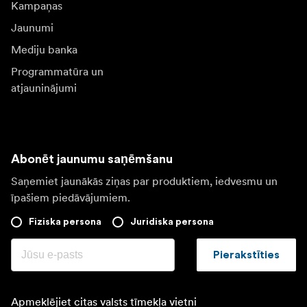
Kampaņas
Jaunumi
Mediju banka
Programmatūra un
atjauninājumi
Abonēt jaunumu saņēmšanu
Saņemiet jaunākās ziņas par produktiem, iedvesmu un
īpašiem piedāvājumiem.
Fiziska persona
Juridiska persona
Pierakstīties
Apmeklējiet citas valsts tīmekļa vietni