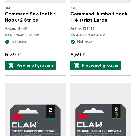
3M
3M
Command Sawtooth 1
Command Jumbo 1 Hook
Hook+2 Strips
+ 4 strips Large
134451
134453
Art.nr.
Art.nr.
4064035175481
4064035176204
EAN
EAN
Noliktavā
Noliktavā
6,39 €
8,59 €
Pievienot grozam
Pievienot grozam