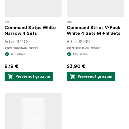
3M
3M
Command Strips White
Command Strips V-Pack
Narrow 4 Sets
White 4 Sets M + 8 Sets
134450
134454
Art.nr.
Art.nr.
4064035178444
4064035176952
EAN
EAN
Noliktavā
Noliktavā
8,19 €
23,90 €
Pievienot grozam
Pievienot grozam