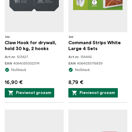
3M
3M
Claw Hook for drywall,
Command Strips White
hold 30 kg, 2 hooks
Large 4 Sets
123427
134445
Art.nr.
Art.nr.
4064035002374
4064035176839
EAN
EAN
Noliktavā
Noliktavā
16,90 €
8,79 €
Pievienot grozam
Pievienot grozam