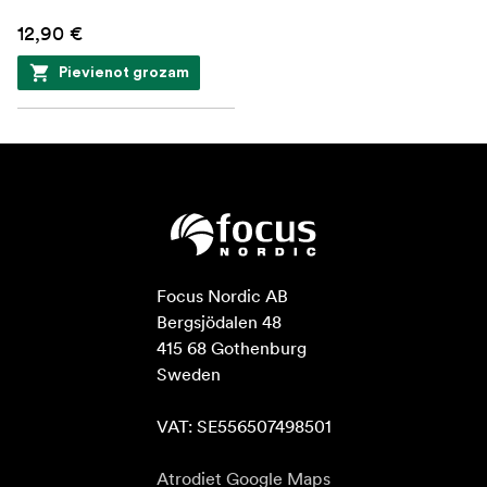
12,90 €
Pievienot grozam
Focus Nordic AB

Bergsjödalen 48

415 68 Gothenburg

Sweden

VAT: SE556507498501
Atrodiet Google Maps