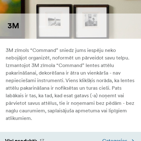
3M
3M zīmols “Command” sniedz jums iespēju neko
nebojājot organizēt, noformēt un pārveidot savu telpu.
Izmantojot 3M zīmola “Command” lentes attēlu
pakarināšanai, dekorēšana ir ātra un vienkārša - nav
nepieciešami instrumenti. Viens klikšķis norāda, ka lentes
attēlu pakarināšana ir nofiksētas un turas cieši. Pats
labākais ir tas, ka tad, kad esat gatavs (-a) noņemt vai
pārvietot savus attēlus, tie ir noņemami bez pēdām - bez
naglu caurumiem, saplaisājuša apmetuma vai lipīgiem
atlikumiem.
17
Categories
Visi produkti
: