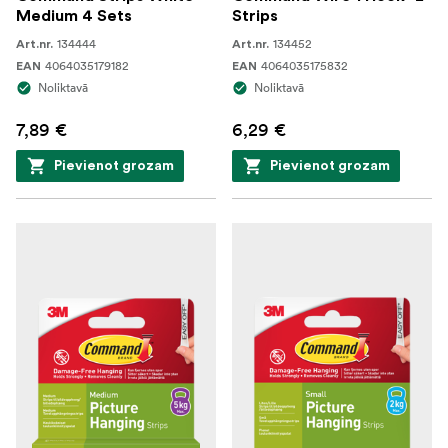
Medium 4 Sets
Strips
134444
134452
Art.nr.
Art.nr.
4064035179182
4064035175832
EAN
EAN
Noliktavā
Noliktavā
7,89 €
6,29 €
Pievienot grozam
Pievienot grozam