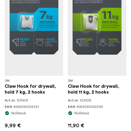
3M
3M
Claw Hook for drywall,
Claw Hook for drywall,
hold 7 kg, 2 hooks
hold 11 kg, 2 hooks
123429
123428
Art.nr.
Art.nr.
4064035002251
4064035002299
EAN
EAN
Noliktavā
Noliktavā
9,99 €
11,90 €