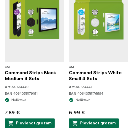
3M
3M
Command Strips Black
Command Strips White
Medium 4 Sets
Small 4 Sets
134449
134447
Art.nr.
Art.nr.
4064035179151
4064035176594
EAN
EAN
Noliktavā
Noliktavā
7,89 €
6,99 €
Pievienot grozam
Pievienot grozam