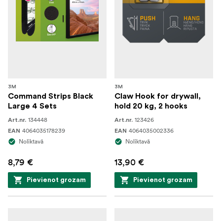
3M
3M
Command Strips Black
Claw Hook for drywall,
Large 4 Sets
hold 20 kg, 2 hooks
134448
123426
Art.nr.
Art.nr.
4064035178239
4064035002336
EAN
EAN
Noliktavā
Noliktavā
8,79 €
13,90 €
Pievienot grozam
Pievienot grozam