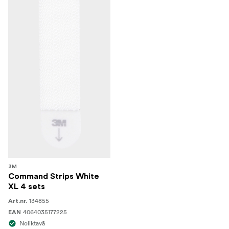
3M
Command Strips White
XL 4 sets
134855
Art.nr.
4064035177225
EAN
Noliktavā